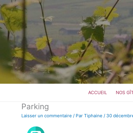
Aller
au
contenu
ACCUEIL
NOS GÎ
Parking
Laisser un commentaire
/ Par
Tiphaine
/
30 décembr