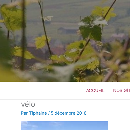
Aller
au
contenu
ACCUEIL
NOS GÎ
vélo
Par
Tiphaine
/
5 décembre 2018